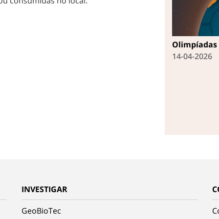
ou consumidas no local.
Olimpíadas 
14-04-2026
INVESTIGAR
C
GeoBioTec
C