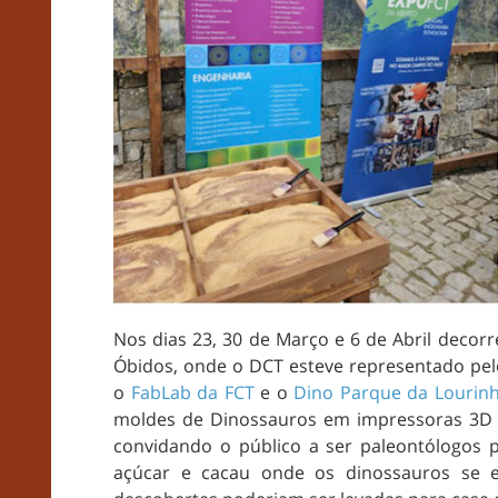
Nos dias 23, 30 de Março e 6 de Abril decorr
Óbidos, onde o DCT esteve representado pe
o
FabLab da FCT
e o
Dino Parque da Lourin
moldes de Dinossauros em impressoras 3D p
convidando o público a ser paleontólogos 
açúcar e cacau onde os dinossauros se en