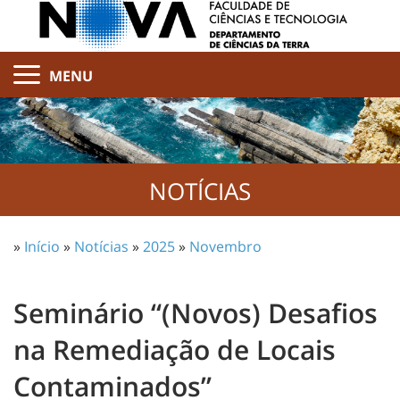
MENU
NOTÍCIAS
»
Início
»
Notícias
»
2025
»
Novembro
Seminário “(Novos) Desafios
na Remediação de Locais
Contaminados”