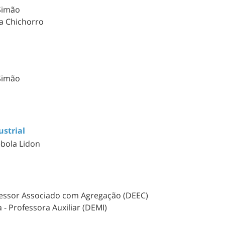
 Simão
a Chichorro
 Simão
ustrial
ebola Lidon
ofessor Associado com Agregação (DEEC)
 - Professora Auxiliar (DEMI)