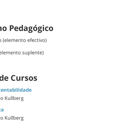
ho Pedagógico
 (elemento efectivo)
(elemento suplente)
de Cursos
tentabilidade
iro Kullberg
ca
iro Kullberg