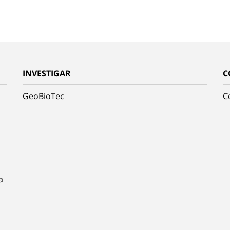
INVESTIGAR
C
GeoBioTec
C
a