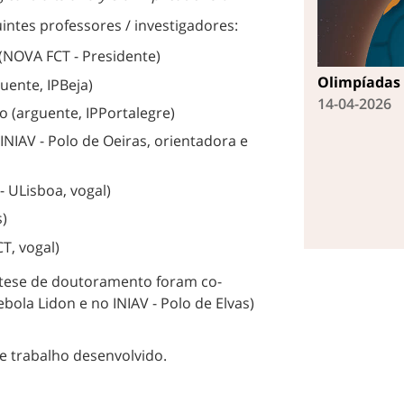
uintes professores / investigadores:
(NOVA FCT - Presidente)
Olimpíadas 
ente, IPBeja)
14-04-2026
o (arguente, IPPortalegre)
INIAV - Polo de Oeiras, orientadora e
 ULisboa, vogal)
s)
T, vogal)
 tese de doutoramento foram co-
ola Lidon e no INIAV - Polo de Elvas)
te trabalho desenvolvido.