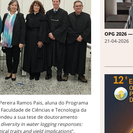
OPG 2026 — 
21-04-2026
 Pereira Ramos Pais, aluna do Programa
 Faculdade de Ciências e Tecnologia da
fendeu a sua tese de doutoramento
diversity in water logging responses:
cal traits and yield implications
".