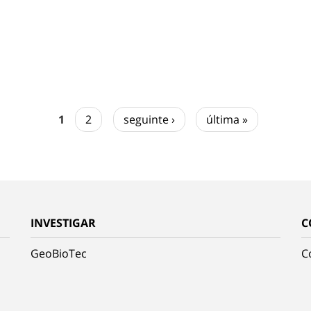
1
2
seguinte ›
última »
INVESTIGAR
C
GeoBioTec
C