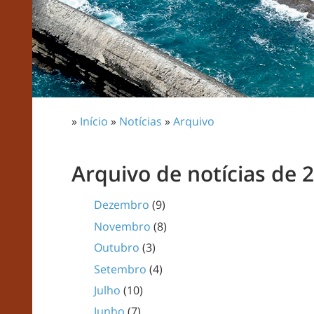
»
Início
»
Notícias
»
Arquivo
Arquivo de notícias de 
Dezembro
(9)
Novembro
(8)
Outubro
(3)
Setembro
(4)
Julho
(10)
Junho
(7)