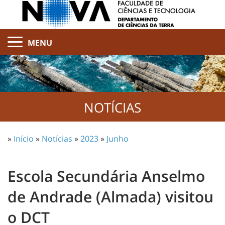
MENU
NOTÍCIAS
»
Início
»
Notícias
»
2023
»
Junho
Escola Secundária Anselmo
de Andrade (Almada) visitou
o DCT