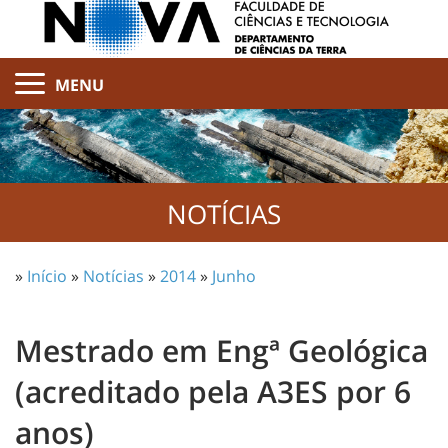
MENU
NOTÍCIAS
»
Início
»
Notícias
»
2014
»
Junho
Mestrado em Engª Geológica
(acreditado pela A3ES por 6
anos)