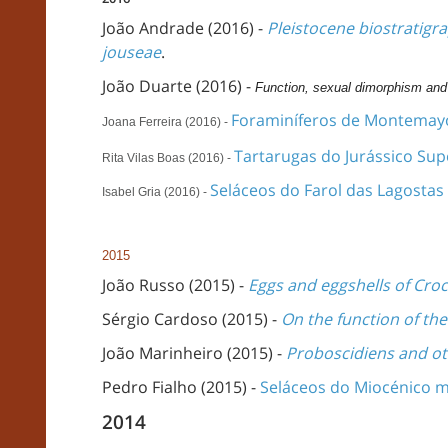
João Andrade (2016) -
Pleistocene biostratigra
jouseae
.
João Duarte (2016) -
Function, sexual dimorphism and in
Foraminíferos de Montemayor
Joana Ferreira (2016) -
Tartarugas do Jurássico Sup
Rita Vilas Boas (2016) -
Seláceos do Farol das Lagostas
Isabel Gria (2016) -
2015
João Russo (2015) -
Eggs and eggshells of Cro
Sérgio Cardoso (2015) -
On the function of th
João Marinheiro (2015) -
Proboscidiens and ot
Pedro Fialho (2015) -
Seláceos do Miocénico m
2014