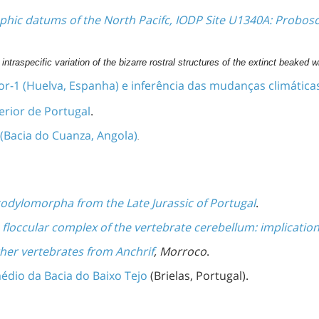
phic datums of the North Pacifc, IODP Site U1340A: Probosci
traspecific variation of the bizarre rostral structures of the extinct beaked 
-1 (Huelva, Espanha) e inferência das mudanças climáticas
erior de Portugal
.
 (Bacia do Cuanza, Angola)
.
codylomorpha from the Late Jurassic of Portugal
.
e floccular complex of the vertebrate cerebellum: implicat
her vertebrates from Anchrif
, Morroco
.
édio da Bacia do Baixo Tejo
(Brielas, Portugal).