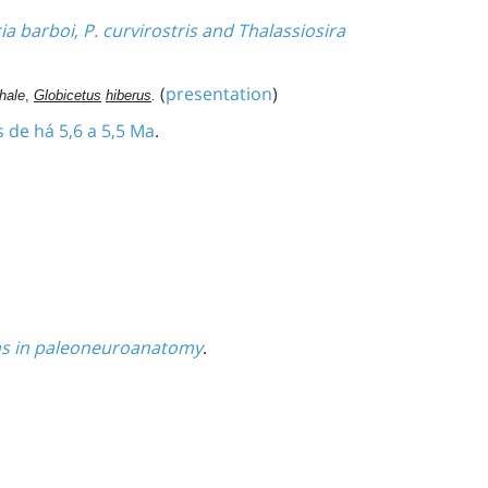
a barboi, P. curvirostris and Thalassiosira
(
presentation
)
whale
,
Globicetus
hiberus
.
 de há 5,6 a 5,5 Ma
.
ions in paleoneuroanatomy
.