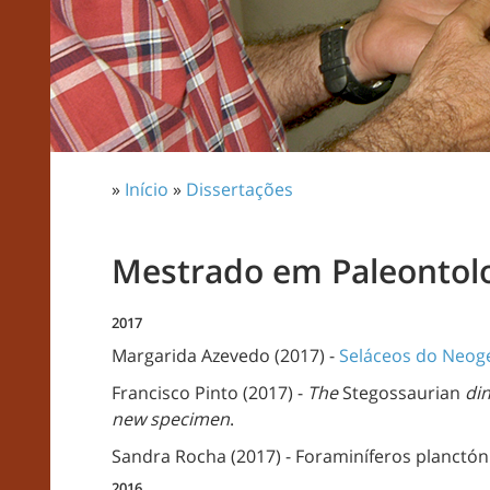
»
Início
»
Dissertações
Mestrado em Paleontol
2017
Margarida Azevedo (2017) -
Seláceos do Neogé
Francisco Pinto (2017) -
The
Stegossaurian
din
new specimen
.
Sandra Rocha (2017) - Foraminíferos planctón
2016