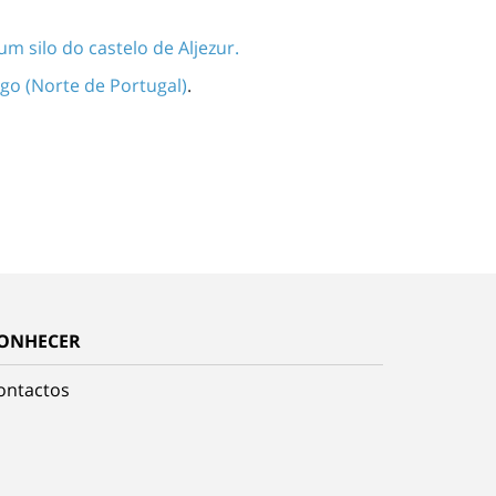
um silo do castelo de Aljezur.
go (Norte de Portugal)
.
ONHECER
ontactos