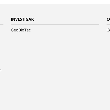
INVESTIGAR
C
GeoBioTec
C
a