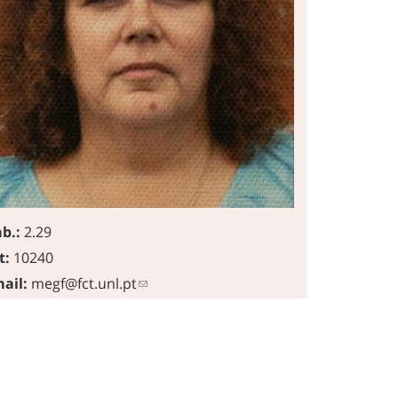
b.:
2.29
t:
10240
ail:
megf@fct.unl.pt