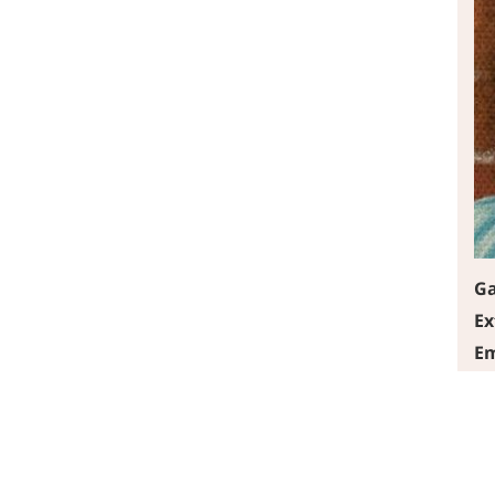
Ga
Ex
Em