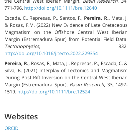
the Central West Iberian Margin.
Basin Research
, 34,
771-796.
http://doi.org/10.1111/bre.12640
Escada, C., Represas, P., Santos, F.,
Pereira, R.
, Mata, J.
& Rosas, F.M. (2022) New Evidence of Late Cretaceous
Magmatism on the Offshore Central West Iberian
Margin (Estremadura Spur) from Potential Field Data.
Tectonophysics
, 832.
http://doi.org/10.1016/j.tecto.2022.229354
Pereira, R.
, Rosas, F., Mata, J., Represas, P., Escada, C. &
Silva, B. (2021) Interplay of Tectonics and Magmatism
During Post‐Rift Inversion on the Central West Iberian
Margin (Estremadura Spur).
Basin Research
, 33, 1497-
1519.
http://doi.org/10.1111/bre.12524
Websites
ORCID