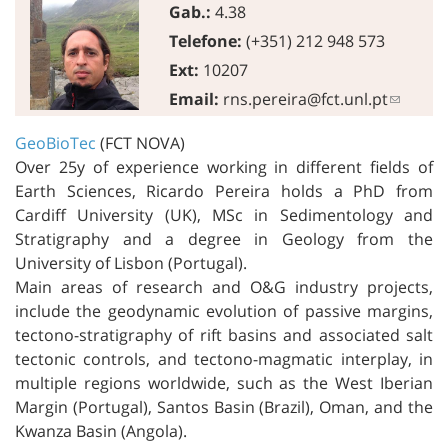
Gab.:
4.38
Telefone:
(+351) 212 948 573
Ext:
10207
Email:
rns.pereira@fct.unl.pt
GeoBioTec
(FCT NOVA)
Over 25y of experience working in different fields of
Earth Sciences, Ricardo Pereira holds a PhD from
Cardiff University (UK), MSc in Sedimentology and
Stratigraphy and a degree in Geology from the
University of Lisbon (Portugal).
Main areas of research and O&G industry projects,
include the geodynamic evolution of passive margins,
tectono-stratigraphy of rift basins and associated salt
tectonic controls, and tectono-magmatic interplay, in
multiple regions worldwide, such as the West Iberian
Margin (Portugal), Santos Basin (Brazil), Oman, and the
Kwanza Basin (Angola).