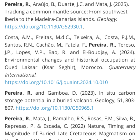
Pereira, R.
, Araújo, B., Duarte, J.C. and Mata, J. (2025).
Tracking a common mantle source: From southwest
Iberia to the Madeira-Canarias Islands.
Geology
.
https://doi.org/10.1130/G52930.1
.
Costa, A.M., Freitas, M.d.C., Teixeira, A., Costa, P.J.M.,
Santos, R.N., Cachão, M., Fatela, F.,
Pereira, R.
, Tereso,
J.P., Lopes, V.P., Bao, R. and El-Boudjay, A. (2024).
Environmental changes and historical occupation at
Oued Laksar (Ksar Seghir), Morocco.
Quaternary
International
.
https://doi.org/10.1016/j.quaint.2024.10.010
Pereira, R.
and Gamboa, D. (2023). In situ carbon
storage potential in a buried volcano. Geology, 51, 803-
807.
https://doi.org/10.1130/G50965.1
Pereira, R.
, Mata, J., Ramalho, R.S., Rosas, F.M., Silva, B.,
Represas, P. & Escada, C. (2022) Nature, Timing and
Magnitude of Buried Late Cretaceous Magmatism on