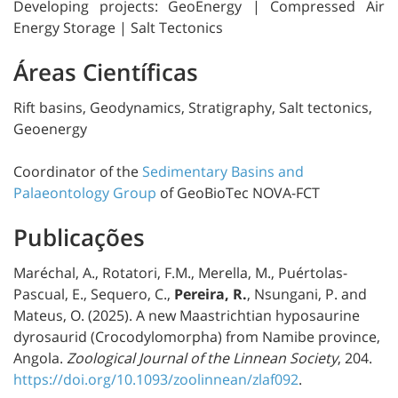
Developing projects: GeoEnergy | Compressed Air
Energy Storage | Salt Tectonics
Áreas Científicas
Rift basins, Geodynamics, Stratigraphy, Salt tectonics,
Geoenergy
Coordinator of the
Sedimentary Basins and
Palaeontology Group
of GeoBioTec NOVA-FCT
Publicações
Maréchal, A., Rotatori, F.M., Merella, M., Puértolas-
Pascual, E., Sequero, C.,
Pereira, R.
, Nsungani, P. and
Mateus, O. (2025). A new Maastrichtian hyposaurine
dyrosaurid (Crocodylomorpha) from Namibe province,
Angola.
Zoological Journal of the Linnean Society
, 204.
https://doi.org/10.1093/zoolinnean/zlaf092
.