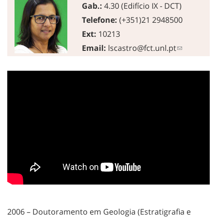
Gab.:
4.30 (Edifício IX - DCT)
Telefone:
(+351)21 2948500
Ext:
10213
Email:
lscastro@fct.unl.pt
2006 – Doutoramento em Geologia (Estratigrafia e