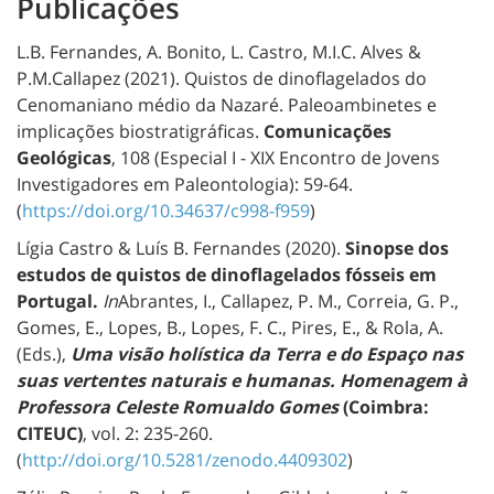
Publicações
L.B. Fernandes, A. Bonito, L. Castro, M.I.C. Alves &
P.M.Callapez (2021). Quistos de dinoflagelados do
Cenomaniano médio da Nazaré. Paleoambinetes e
implicações biostratigráficas.
Comunicações
Geológicas
, 108 (Especial I - XIX Encontro de Jovens
Investigadores em Paleontologia): 59-64.
(
https://doi.org/10.34637/c998-f959
)
Lígia Castro & Luís B. Fernandes (2020).
Sinopse dos
estudos de quistos de dinoflagelados fósseis em
Portugal.
In
Abrantes, I., Callapez, P. M., Correia, G. P.,
Gomes, E., Lopes, B., Lopes, F. C., Pires, E., & Rola, A.
(Eds.),
Uma visão holística da Terra e do Espaço nas
suas vertentes naturais e humanas. Homenagem à
Professora Celeste Romualdo Gomes
(Coimbra:
CITEUC)
, vol. 2: 235-260.
(
http://doi.org/10.5281/zenodo.4409302
)