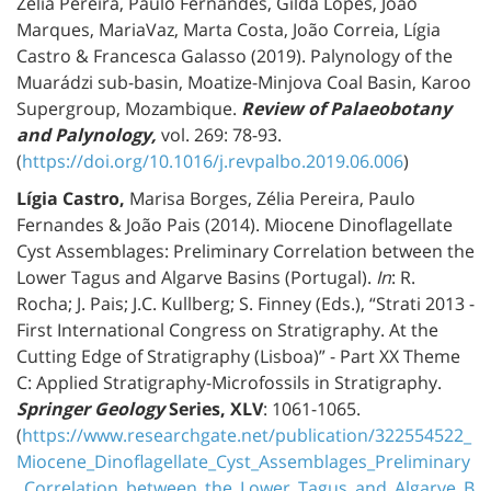
Zélia Pereira, Paulo Fernandes, Gilda Lopes, João
Marques, MariaVaz, Marta Costa, João Correia, Lígia
Castro & Francesca Galasso (2019). Palynology of the
Muarádzi sub-basin, Moatize-Minjova Coal Basin, Karoo
Supergroup, Mozambique.
Review of Palaeobotany
and Palynology,
vol. 269: 78-93.
(
https://doi.org/10.1016/j.revpalbo.2019.06.006
)
Lígia Castro,
Marisa Borges, Zélia Pereira, Paulo
Fernandes & João Pais (2014). Miocene Dinoflagellate
Cyst Assemblages: Preliminary Correlation between the
Lower Tagus and Algarve Basins (Portugal).
In
: R.
Rocha; J. Pais; J.C. Kullberg; S. Finney (Eds.), “Strati 2013 -
First International Congress on Stratigraphy. At the
Cutting Edge of Stratigraphy (Lisboa)” - Part XX Theme
C: Applied Stratigraphy-Microfossils in Stratigraphy.
Springer Geology
Series, XLV
: 1061-1065.
(
https://www.researchgate.net/publication/322554522_
Miocene_Dinoflagellate_Cyst_Assemblages_Preliminary
_Correlation_between_the_Lower_Tagus_and_Algarve_B