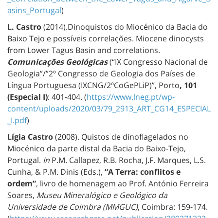
asins_Portugal
)
L. Castro
(2014).Dinoquistos do Miocénico da Bacia do
Baixo Tejo e possíveis correlações. Miocene dinocysts
from Lower Tagus Basin and correlations.
Comunicações Geológicas
(“IX Congresso Nacional de
Geologia”/”2º Congresso de Geologia dos Países de
Língua Portuguesa (IXCNG/2ºCoGePLiP)”, Porto
, 101
(Especial I)
: 401-404. (
https://www.lneg.pt/wp-
content/uploads/2020/03/79_2913_ART_CG14_ESPECIAL
_I.pdf
)
Lígia Castro
(2008). Quistos de dinoflagelados no
Miocénico da parte distal da Bacia do Baixo-Tejo,
Portugal.
In
P.M. Callapez, R.B. Rocha, J.F. Marques, L.S.
Cunha, & P.M. Dinis (Eds.),
“A Terra: conflitos e
ordem”
, livro de homenagem ao Prof. António Ferreira
Soares,
Museu Mineralógico e Geológico da
Universidade de Coimbra (MMGUC)
, Coimbra: 159-174.