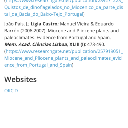
(
https://www.researchgate.net/publication/289271223_
Quistos_de_dinoflagelados_no_Miocenico_da_parte_dis
tal_da_Bacia_do_Baixo-Tejo_Portugal
)
João Pais, J.;
Lígia Castro;
Manuel Vieira & Eduardo
Barrón (2006-2007). Miocene and Pliocene plants and
paleoclimates. Evidence from Portugal and Spain.
Mem. Acad. Ciências Lisboa,
XLIII (I)
: 473-490.
(
https://www.researchgate.net/publication/257919051_
Miocene_and_Pliocene_plants_and_paleoclimates_evid
ence_from_Portugal_and_Spain
)
Websites
ORCID