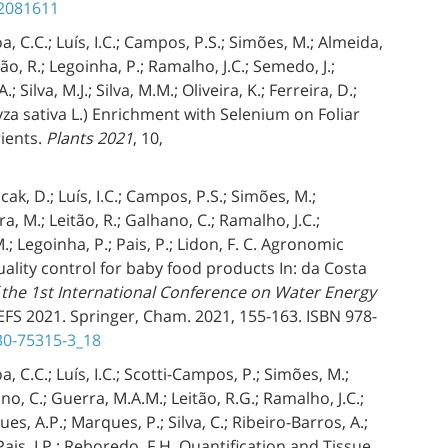
12081611
a, C.C.; Luís, I.C.; Campos, P.S.; Simões, M.; Almeida,
ão, R.; Legoinha, P.; Ramalho, J.C.; Semedo, J.;
; Silva, M.J.; Silva, M.M.; Oliveira, K.; Ferreira, D.;
ryza sativa L.) Enrichment with Selenium on Foliar
ients.
Plants 2021
, 10,
ak, D.; Luís, I.C.; Campos, P.S.; Simões, M.;
a, M.; Leitão, R.; Galhano, C.; Ramalho, J.C.;
M.; Legoinha, P.; Pais, P.; Lidon, F. C. Agronomic
quality control for baby food products In: da Costa
 the 1st International Conference on Water Energy
FS 2021. Springer, Cham. 2021, 155-163. ISBN 978-
030-75315-3_18
a, C.C.; Luís, I.C.; Scotti-Campos, P.; Simões, M.;
no, C.; Guerra, M.A.M.; Leitão, R.G.; Ramalho, J.C.;
es, A.P.; Marques, P.; Silva, C.; Ribeiro-Barros, A.;
.; Pais, I.P.; Reboredo, F.H. Quantification and Tissue