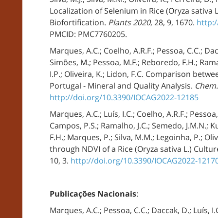
Localization of Selenium in Rice (Oryza sativa
Biofortification.
Plants 2020
, 28, 9, 1670.
http:
PMCID: PMC7760205.
Marques, A.C.; Coelho, A.R.F.; Pessoa, C.C.; Dacc
Simões, M.; Pessoa, M.F.; Reboredo, F.H.; Ramalh
I.P.; Oliveira, K.; Lidon, F.C. Comparison betwe
Portugal - Mineral and Quality Analysis.
Chem.
http://doi.org/10.3390/IOCAG2022-12185
Marques, A.C.; Luís, I.C.; Coelho, A.R.F.; Pessoa
Campos, P.S.; Ramalho, J.C.; Semedo, J.M.N.; Kul
F.H.; Marques, P.; Silva, M.M.; Legoinha, P.; Oliv
through NDVI of a Rice (Oryza sativa L.) Cultu
10, 3.
http://doi.org/10.3390/IOCAG2022-1217
Publicações Nacionais
:
Marques, A.C.; Pessoa, C.C.; Daccak, D.; Luís, I.