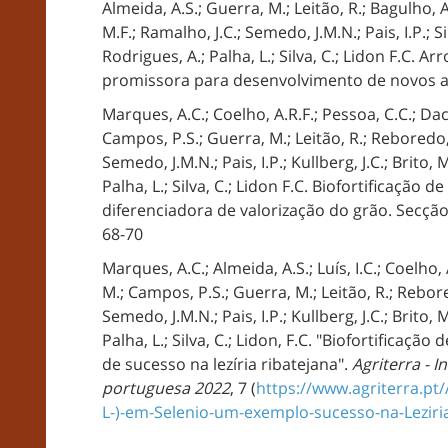
Almeida, A.S.; Guerra, M.; Leitão, R.; Bagulho, A
M.F.; Ramalho, J.C.; Semedo, J.M.N.; Pais, I.P.; Silv
Rodrigues, A.; Palha, L.; Silva, C.; Lidon F.C.
promissora para desenvolvimento de novos 
Marques, A.C.; Coelho, A.R.F.; Pessoa, C.C.; Dacc
Campos, P.S.; Guerra, M.; Leitão, R.; Reboredo, 
Semedo, J.M.N.; Pais, I.P.; Kullberg, J.C.; Brito, M.
Palha, L.; Silva, C.; Lidon F.C. Biofortificação
diferenciadora de valorização do grão. Secçã
68-70
Marques, A.C.; Almeida, A.S.; Luís, I.C.; Coelho,
M.; Campos, P.S.; Guerra, M.; Leitão, R.; Rebore
Semedo, J.M.N.; Pais, I.P.; Kullberg, J.C.; Brito, M.
Palha, L.; Silva, C.; Lidon, F.C. "Biofortificaç
de sucesso na lezíria ribatejana".
Agriterra - 
portuguesa 2022
, 7 (
https://www.agriterra.pt/
L-)-em-Selenio-um-exemplo-sucesso-na-Leziri