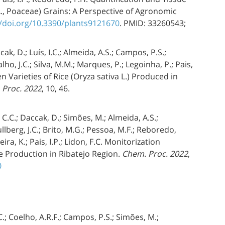
 L., Poaceae) Grains: A Perspective of Agronomic
//doi.org/10.3390/plants9121670
. PMID: 33260543;
ak, D.; Luís, I.C.; Almeida, A.S.; Campos, P.S.;
o, J.C.; Silva, M.M.; Marques, P.; Legoinha, P.; Pais,
en Varieties of Rice (Oryza sativa L.) Produced in
 Proc. 2022
, 10, 46.
, C.C.; Daccak, D.; Simões, M.; Almeida, A.S.;
lberg, J.C.; Brito, M.G.; Pessoa, M.F.; Reboredo,
eira, K.; Pais, I.P.; Lidon, F.C. Monitorization
re Production in Ribatejo Region.
Chem. Proc. 2022
,
0
C.; Coelho, A.R.F.; Campos, P.S.; Simões, M.;