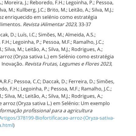
.; Moreira, J.; Reboredo, F.H.; Legoinha, P.; Pessoa,
a, M.; Kullberg, J.C.; Brito, M.; Leitão, A.; Silva, M.J.;
 Arroz enriquecido em selénio como estratégia
alimentos.
Revista iAlimentar 2023
, 33-37
ak, D.; Luís, I.C.; Simões, M.; Almeida, A.S.;
F.H.; Legoinha, P.; Pessoa, M.F.; Ramalho, J.C.;
; Silva, M.; Leitão, A.; Silva, M.J.; Rodrigues, A.;
 de arroz (Oryza sativa L.) em Selénio como estratégia
o Inovação.
Revista Frutas, Legumes e Flores 2023
,
 A.R.F.; Pessoa, C.C; Daccak, D.; Ferreira, D.; Simões,
do, F.H.; Legoinha, P.; Pessoa, M.F.; Ramalho, J.C.;
; Silva, M.; Leitão, A.; Silva, M.J.; Rodrigues, A.;
ão de arroz (Oryza sativa L.) em Selénio: Um exemplo
Informação profissional para a agricultura
Artigos/378199-Biofortificacao-arroz-(Oryza-sativa-
a.html
)