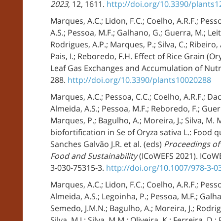
2023
, 12, 1611.
http://doi.org/10.3390/plants
Marques, A.C.; Lidon, F.C.; Coelho, A.R.F.; Pesso
A.S.; Pessoa, M.F.; Galhano, G.; Guerra, M.; Leit
Rodrigues, A.P.; Marques, P.; Silva, C.; Ribeiro, A.
Pais, I.; Reboredo, F.H. Effect of Rice Grain (O
Leaf Gas Exchanges and Accumulation of Nutr
288.
http://doi.org/10.3390/plants10020288
Marques, A.C.; Pessoa, C.C.; Coelho, A.R.F.; Dacc
Almeida, A.S.; Pessoa, M.F.; Reboredo, F.; Guerr
Marques, P.; Bagulho, A.; Moreira, J.; Silva, M. 
biofortification in Se of Oryza sativa L.: Food 
Sanches Galvão J.R. et al. (eds)
Proceedings of
Food and Sustainability
(ICoWEFS 2021). ICoWE
3-030-75315-3.
http://doi.org/10.1007/978-3-
Marques, A.C.; Lidon, F.C.; Coelho, A.R.F.; Pesso
Almeida, A.S.; Legoinha, P.; Pessoa, M.F.; Galha
Semedo, J.M.N.; Bagulho, A.; Moreira, J.; Rodrigu
Silva, M.J.; Silva, M.M.; Oliveira, K.; Ferreira, D