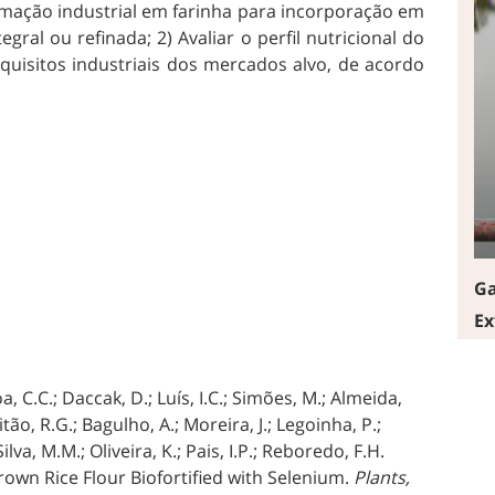
rmação industrial em farinha para incorporação em
gral ou refinada; 2) Avaliar o perfil nutricional do
quisitos industriais dos mercados alvo, de acordo
Ga
Ex
a, C.C.; Daccak, D.; Luís, I.C.; Simões, M.; Almeida,
tão, R.G.; Bagulho, A.; Moreira, J.; Legoinha, P.;
Silva, M.M.; Oliveira, K.; Pais, I.P.; Reboredo, F.H.
own Rice Flour Biofortified with Selenium.
Plants,