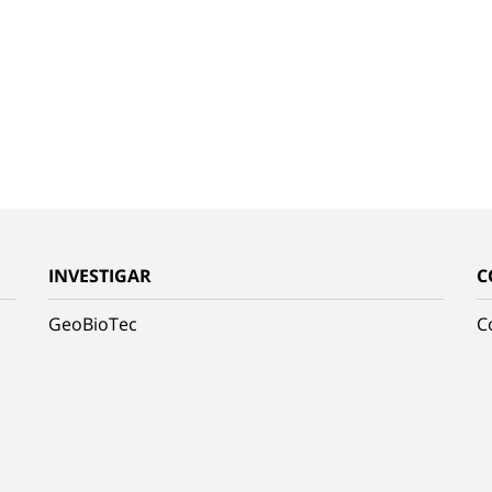
INVESTIGAR
C
GeoBioTec
C