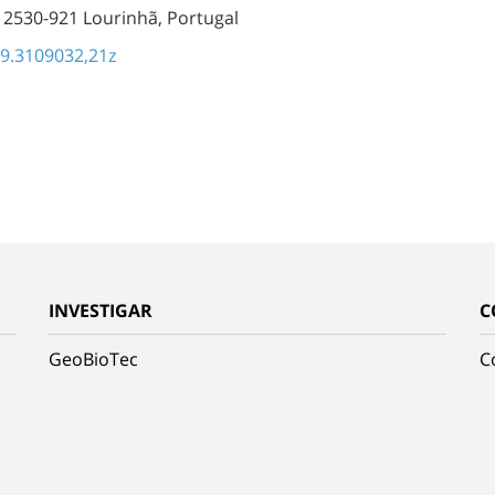
 2530-921 Lourinhã, Portugal
9.3109032,21z
INVESTIGAR
C
GeoBioTec
C