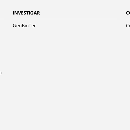
INVESTIGAR
C
GeoBioTec
C
a