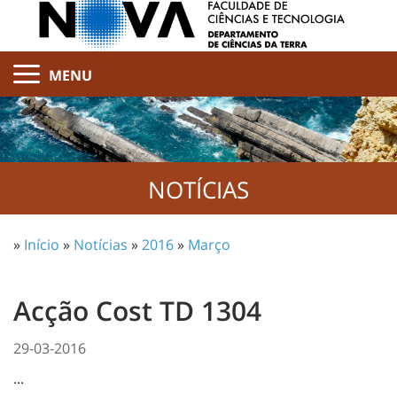
MENU
NOTÍCIAS
»
Início
»
Notícias
»
2016
»
Março
Acção Cost TD 1304
29-03-2016
...