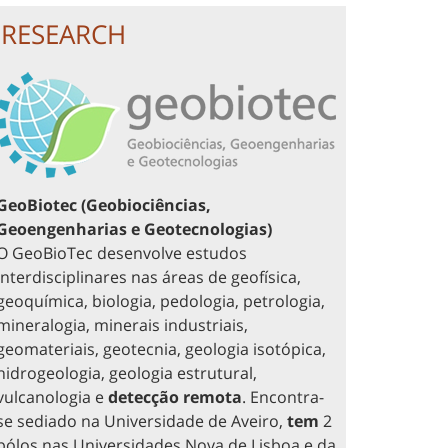
RESEARCH
GeoBiotec (Geobiociências,
Geoengenharias e Geotecnologias)
O GeoBioTec desenvolve estudos
interdisciplinares nas áreas de geofísica,
geoquímica, biologia, pedologia, petrologia,
mineralogia, minerais industriais,
geomateriais, geotecnia, geologia isotópica,
hidrogeologia, geologia estrutural,
vulcanologia e
detecção remota
. Encontra-
se sediado na Universidade de Aveiro,
tem
2
pólos nas Universidades Nova de Lisboa e da