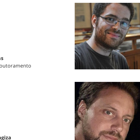
ns
Doutoramento
giza