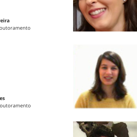
reira
Doutoramento
es
Doutoramento