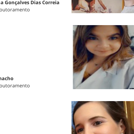
na Gonçalves Dias Correia
Doutoramento
macho
Doutoramento